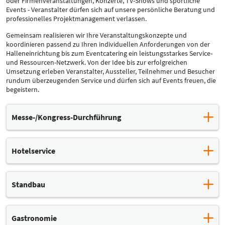
oder Firmenveranstaltungen, Konzerte, TV-Shows und sportliche
Events - Veranstalter dürfen sich auf unsere persönliche Beratung und
professionelles Projektmanagement verlassen.
Gemeinsam realisieren wir Ihre Veranstaltungskonzepte und
koordinieren passend zu Ihren individuellen Anforderungen von der
Halleneinrichtung bis zum Eventcatering ein leistungsstarkes Service-
und Ressourcen-Netzwerk. Von der Idee bis zur erfolgreichen
Umsetzung erleben Veranstalter, Aussteller, Teilnehmer und Besucher
rundum überzeugenden Service und dürfen sich auf Events freuen, die
begeistern.
Messe-/Kongress-Durchführung
Die Leipziger Messe veranstaltet jedes Jahr mehr als 30 eigene
Messen und Kongressformate in Leipzig sowie auf Messeplätzen in
Hotelservice
Deutschland und weltweit. Als Veranstalter profitieren auch Sie von
all unseren Leistungen rund um Messen und Kongresse.
Die Leipziger Messe unterstützt Veranstalter, Aussteller und
Besucher, Referenten und Kongressteilnehmer aktiv bei der
Leistungen (Auszug)
Standbau
Planung ihres Aufenthaltes in Leipzig. Dazu gehört auch die
Durchführung von Messen und Kongressen, gesamt oder in
Vermittlung passender Unterkünfte. In Kooperation mit
Teilen, in Deutschland oder im Ausland
Partnerhotels vermittelt die Leipziger Messe Hotelbuchungen zu
individuelle, auf Sie abgestimmte Konzeption von
Vorzugsbedingungen, sowohl für Gruppen als auch für
Gastronomie
Veranstaltungsformaten
Einzelpersonen.